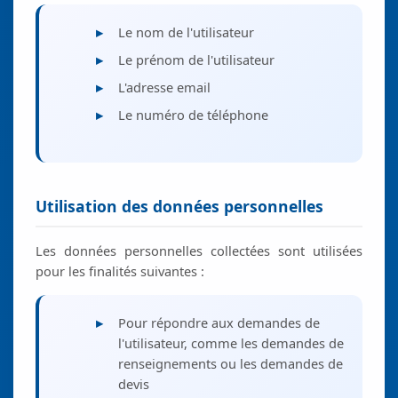
Le nom de l'utilisateur
Le prénom de l'utilisateur
Nécessaires
L'adresse email
Ces cookies ne
Le numéro de téléphone
sont pas
facultatifs. Ils
sont nécessaires
au bon
fonctionnement
Utilisation des données personnelles
du site web.
Les données personnelles collectées sont utilisées
Expérience
pour les finalités suivantes :
Afin que notre
site web soit
Pour répondre aux demandes de
aussi
l'utilisateur, comme les demandes de
performant
que possible
renseignements ou les demandes de
lors de votre
devis
visite. Si vous